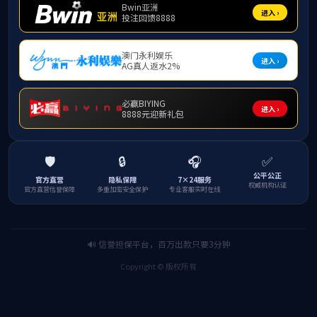
01
关于举办2026年第十九届全国大学生
结构设计竞赛黑龙江分区赛lewin乐玩
2026.04
·(中国)集团校内选拔赛的通知
20
Lewin乐玩官网2026年招聘博士、高层
次人才公告
2026.03
19
乐玩lewin第三十届“校园最佳”大学生
评选拟推荐结果公示
2026.03
26
乐玩lewin2025年师德师风考核结果公
示
2026.02