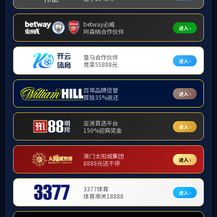
会在Lewin乐玩官网344会议室召开。本次会议聚焦寒区特
色养殖场景下的污水处理技术升级与低碳发展方向。会议
2026.07.06
由乐玩lewin市政工程系主任张多英教授主持，水化学教研
室主任秦可娜副教授，殷德霖副教授，以及市政工程专业
硕士研究生参会。会议特别邀请到国内乳制品行业领军企
业飞鹤乳业的核心技术团队参会：飞鹤乳业首席技术专家
鄂志强、综合项目管理部高级经理包...
通知公告
查看更多
02
乐玩lewin纪委关于公布信访举报联系
方式的通知
2026.06
03
关于举办第十九届全国大学生先进成
图技术与产品信息建模创新大赛校内
2026.04
选拔赛的通知